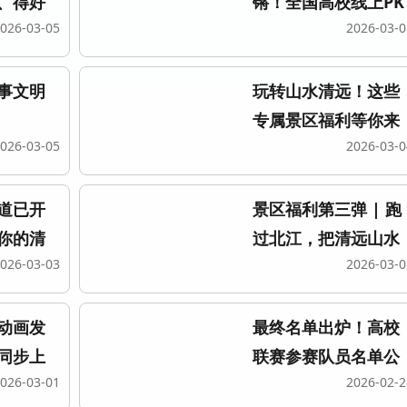
、得好
锵！全国高校线上PK
026-03-05
2026-03-0
！
赛等你来踢馆！
事文明
玩转山水清远！这些
专属景区福利等你来
026-03-05
2026-03-0
领！
道已开
景区福利第三弹 | 跑
你的清
过北江，把清远山水
026-03-03
2026-03-0
的优惠揣进包里！
动画发
最终名单出炉！高校
同步上
联赛参赛队员名单公
026-03-01
2026-02-2
示→