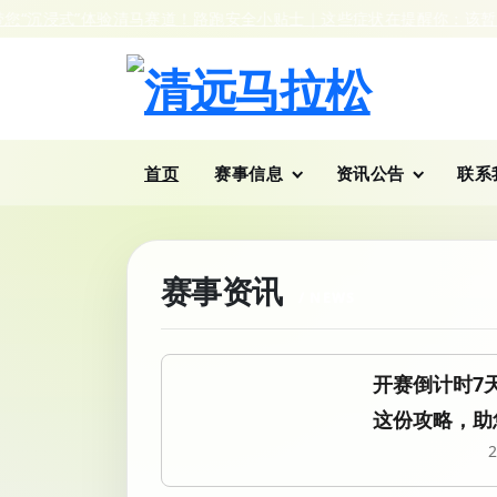
“沉浸式”体验清马赛道！
路跑安全小贴士｜这些症状在提醒你：该暂缓
首页
赛事信息
资讯公告
联系
赛事资讯
开赛倒计时7
这份攻略，助
2
领物~