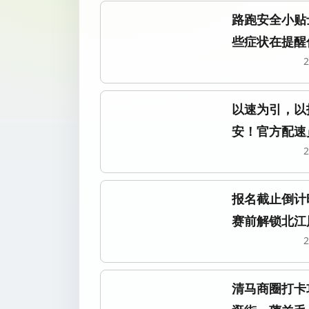
路跑安全小贴
些症状在提醒
2
暂缓跑步，好
以速为引，以
安！官方配速
2
相，急救跑者
单公布！
报名截止倒计时
赛前解锁北江
2
共赴北江之约
清马商圈打卡