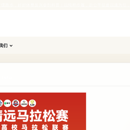
好好休整
反兴奋剂科普｜以纯粹步履，赴公平征途
以速为引，以护为安
我们