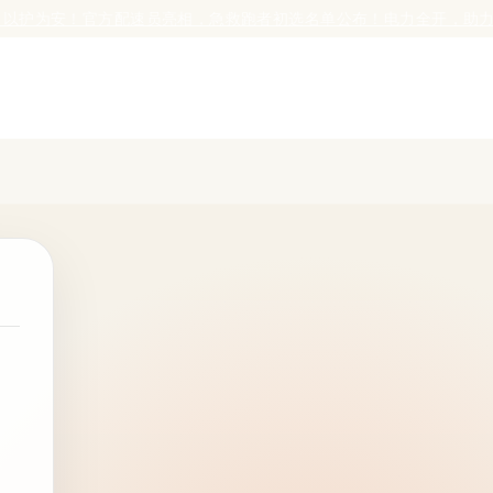
！官方配速员亮相，急救跑者初选名单公布！
电力全开，助力奔跑！5